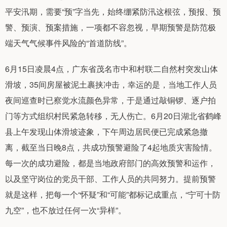
平安汛期，需要“预”字当先，始终绷紧防汛这根弦，预报、预
警、预演、预案措施，一项都不容忽视，早期预警是防范极
端天气气候事件风险的“首道防线”。
6月15日凌晨4点，广东省茂名市中和村联二自然村突发山体
滑坡，35间房屋被泥土裹挟冲击，幸运的是，当地工作人员
夜间巡查时已察觉水流颜色异常，于是通过敲铜锣、逐户拍
门等方式组织村民紧急转移，无人伤亡。6月20日湖北省鹤峰
县上午发现山体滑坡迹象，下午周边居民便已完成紧急撤
离，截至当日晚8点，共成功预警避险了4起地质灾害险情。
每一次的成功避险，都是当地政府部门的高效预警和运作，
以及坚守岗位的党员干部、工作人员的共同努力。提前预警
就是这样，把每一个“怀疑”和“可能”都标记成重点，“宁可十防
九空”，也不放过任何一次“异样”。