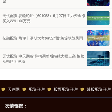
议
无忧配资 赛轮轮胎（601058）6月27日主力资金净
买入2291.66万元
亿融配资 热评丨汛期大考&#32;“预”筑堤坝战风雨
无忧配资 中天期货:棕榈调整后继续大幅走高 橡胶
窄幅区间波动
天创网
配资开户
股票配资开户
炒股配资开户
友情链接：