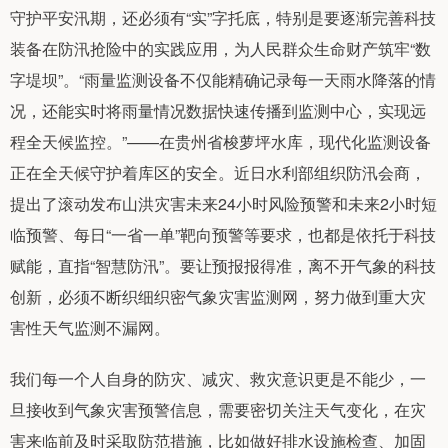
守护平安汛期，还必须有“实”字托底，特别是要逐渐完善科技
装备在防汛抢险中的实践应用，为人民群众生命财产筑牢“数
字堤坝”。“雨量监测设备不仅能精确记录每一天雨水降落的情
况，还能实时将雨量情况数据快速传播到监测中心，实现远
程全天候监控。”——在贵州省梭萝坪水库，现代化监测设备
正在全天候守护着库区的安全。近日水利部组织防汛会商，
提出了滚动发布山洪灾害未来24小时风险预警和未来2小时短
临预警、每日“一省一单”靶向预警等要求，也都是依托于科技
赋能，直指“智慧防汛”。要让预报报得准，离不开气象的科技
创新，必须不断织细织密气象灾害监测网，努力做到重大灾
害性天气监测不漏网。
我们每一个人自身的防灾、减灾、救灾意识更是不能少，一
旦接收到气象灾害预警信息，需要密切关注天气变化，在灾
害来临前及时采取防范措施，比如做好排水设施检查、加固