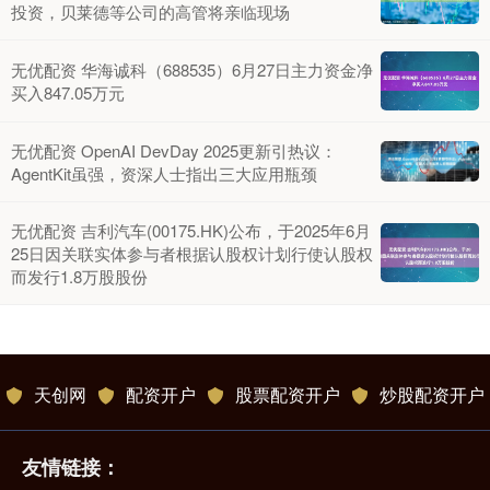
投资，贝莱德等公司的高管将亲临现场
无优配资 华海诚科（688535）6月27日主力资金净
买入847.05万元
无优配资 OpenAI DevDay 2025更新引热议：
AgentKit虽强，资深人士指出三大应用瓶颈
无优配资 吉利汽车(00175.HK)公布，于2025年6月
25日因关联实体参与者根据认股权计划行使认股权
而发行1.8万股股份
天创网
配资开户
股票配资开户
炒股配资开户
友情链接：