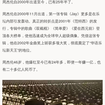
周杰伦自2000年出道至今，已有25年半了。
周杰伦在2000年11月出道，第一张专辑《Jay》更多是在乐
坛内部引发轰动。真正的转折点是2001年《范特西》的发
行，专辑中的歌曲《双截棍》《简单爱》《爱在西元前》登
顶各大榜单，使他迅速成为全球华人超级偶像。凭借这张专
辑，他在2002年金曲奖上斩获多项大奖，彻底奠定了“华语乐
坛新天王”的地位。
周杰伦46岁，他爆红至今已有24年多，即便一年赚一亿，也
有二十多亿人民币了。