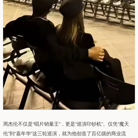
周杰伦不仅是“唱片销量王”，更是“巡演印钞机”。仅凭“魔天
伦”到“嘉年华”这三轮巡演，就为他创造了百亿级的商业流