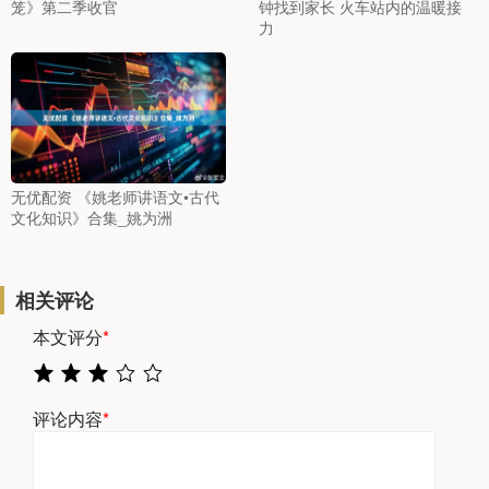
笼》第二季收官
钟找到家长 火车站内的温暖接
力
无优配资 《姚老师讲语文•古代
文化知识》合集_姚为洲
相关评论
本文评分
*
评论内容
*