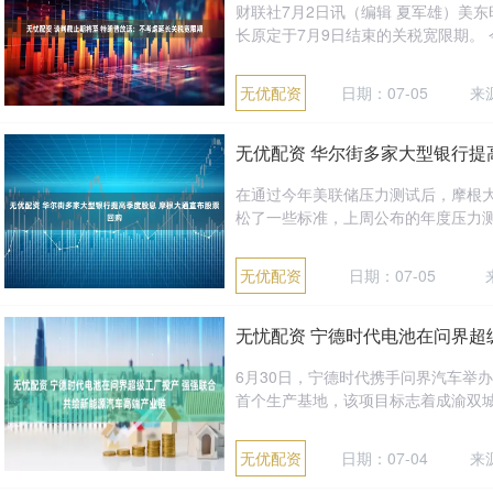
财联社7月2日讯（编辑 夏军雄）美
长原定于7月9日结束的关税宽限期。 今
无优配资
日期：07-05
来
无优配资 华尔街多家大型银行提
在通过今年美联储压力测试后，摩根
松了一些标准，上周公布的年度压力测试
无优配资
日期：07-05
无忧配资 宁德时代电池在问界超
6月30日，宁德时代携手问界汽车举
首个生产基地，该项目标志着成渝双城经
无优配资
日期：07-04
来