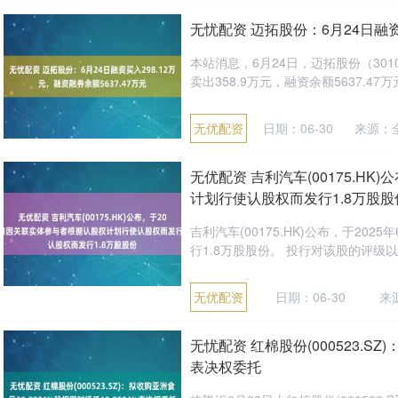
无忧配资 迈拓股份：6月24日融资买
本站消息，6月24日，迈拓股份（3010
卖出358.9万元，融资余额5637.47万元
无优配资
日期：06-30
来源：
无优配资 吉利汽车(00175.HK
计划行使认股权而发行1.8万股股
吉利汽车(00175.HK)公布，于2
行1.8万股股份。 投行对该股的评级以买
无优配资
日期：06-30
来
无忧配资 红棉股份(000523.SZ
表决权委托