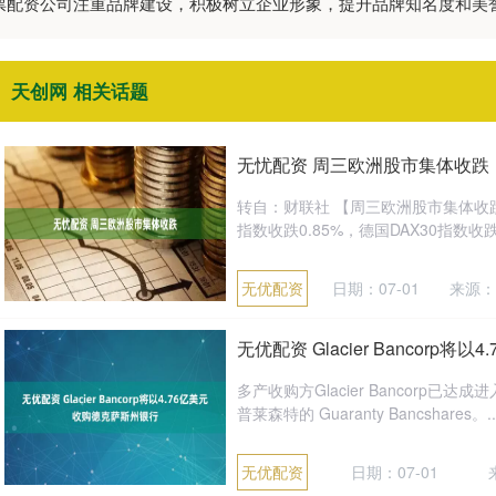
股票配资公司注重品牌建设，积极树立企业形象，提升品牌知名度和
天创网 相关话题
无忧配资 周三欧洲股市集体收跌
转自：财联社 【周三欧洲股市集体收
指数收跌0.85%，德国DAX30指数收跌0
无优配资
日期：07-01
来源：
无优配资 Glacier Bancorp
多产收购方Glacier Bancorp已
普莱森特的 Guaranty Bancshares。...
无优配资
日期：07-01