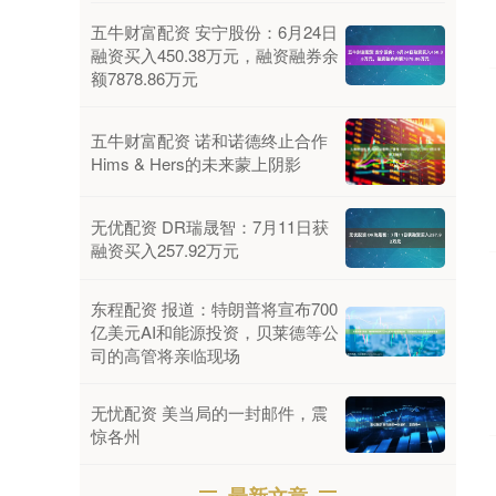
五牛财富配资 安宁股份：6月24日
融资买入450.38万元，融资融券余
额7878.86万元
五牛财富配资 诺和诺德终止合作
Hims & Hers的未来蒙上阴影
无优配资 DR瑞晟智：7月11日获
融资买入257.92万元
东程配资 报道：特朗普将宣布700
亿美元AI和能源投资，贝莱德等公
司的高管将亲临现场
无忧配资 美当局的一封邮件，震
惊各州