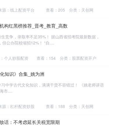
来源：线上配资平台
查看：
205
分类：
天创网
本机构红黑榜推荐_晋考_教育_高数
万考生竞争，录取率不足35%！ 据山西省招考院最新数据，
公办院校缩招12%！ “自....
：个人炒股配资
查看：
154
分类：
股票配资开户
文化知识》合集_姚为洲
学习中学古代文化知识，满满干货不容错过！ 《姚老师讲语
....
来源：杠杆配资炒股
查看：
188
分类：
天创网
普放话：不考虑延长关税宽限期