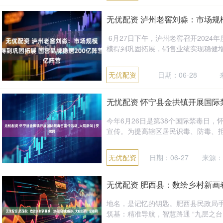
无优配资 泸州老窖刘淼：市场规
6月27日下午，泸州老窖召开202
模得到巩固拓展，销售业绩实现稳健增长
无优配资
日期：06-28
无忧配资 怀宁县金拱镇开展国际禁
今年6月26日是第38个国际禁毒日
宣传。为提高辖区居民识毒、防毒、拒毒
无优配资
日期：06-27
来源：
无优配资 肥西县：数绘乡村新画卷
地名，是记忆的钥匙。肥西县民政局
筑基：精准导航，智慧路通 “九层之台