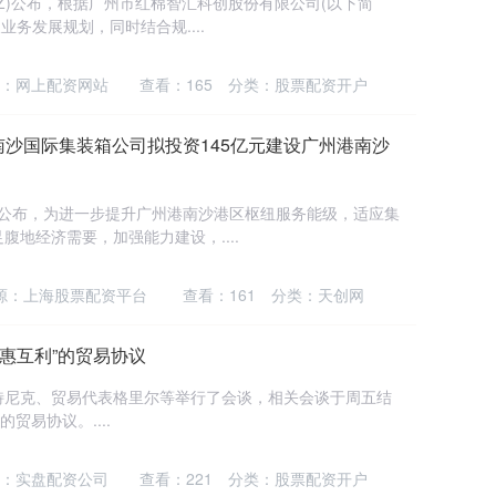
3.SZ)公布，根据广州市红棉智汇科创股份有限公司(以下简
业务发展规划，同时结合规....
：网上配资网站
查看：
165
分类：
股票配资开户
H)：南沙国际集装箱公司拟投资145亿元建设广州港南沙
.SH)公布，为进一步提升广州港南沙港区枢纽服务能级，适应集
地经济需要，加强能力建设，....
源：上海股票配资平台
查看：
161
分类：
天创网
互惠互利”的贸易协议
特尼克、贸易代表格里尔等举行了会谈，相关会谈于周五结
贸易协议。....
：实盘配资公司
查看：
221
分类：
股票配资开户