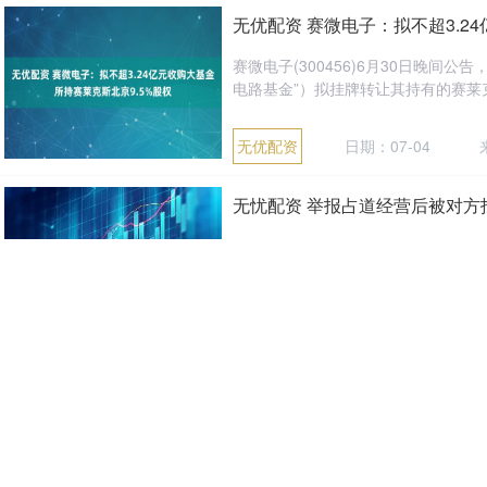
无优配资 赛微电子：拟不超3.2
赛微电子(300456)6月30日晚间
电路基金”）拟挂牌转让其持有的赛莱克
无优配资
日期：07-04
无忧配资 举报占道经营后被对方找
南京市民宋先生家门口的一条路上经常
而，第二天被举报人就打电话找到了他，
无优配资
日期：07-03
来
无优配资 6岁女童走失 铁警5分
近日，在北京南站二楼候车室，一名
民警。民警通过广播寻人，仅用5分钟便将