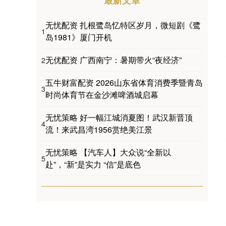
最新文章
无忧配资 扎根鹭岛忆特区岁月，微短剧《鹭
1
岛1981》厦门开机
无优配资 广西南宁：暑期带火“夜经济”
2
五牛财富配资 2026山东省体育消费季暨青岛
3
时尚体育节在金沙滩啤酒城启幕
无忧策略 好一幅江城消夏图！武汉新晋顶
4
流！来武昌湾1956赏绝美江景
无忧策略 【汽车人】大众说“全新以
5
赴”，“新”是实力 “信”是底色