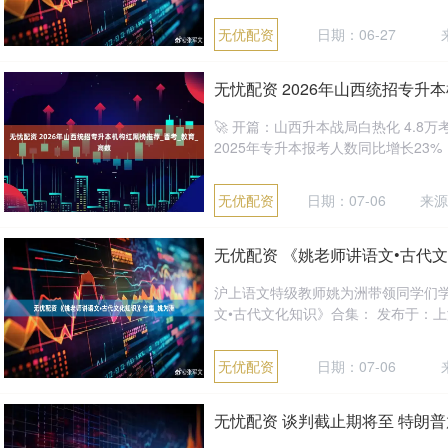
无优配资
日期：06-27
无忧配资 2026年山西统招专升
🚀 开篇：山西升本战局白热化 4.8
2025年专升本报考人数同比增长23%，但
无优配资
日期：07-06
来源
无优配资 《姚老师讲语文•古代
沪上语文特级教师姚为洲带领同学们
文•古代文化知识》合集： 发布于：上海市
无优配资
日期：07-06
无忧配资 谈判截止期将至 特朗