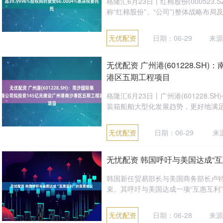
格隆汇6月23日丨红棉股份(00052
称“红棉股份”、“公司”)整体战略布局及
无优配资
日期：06-29
来源
无优配资 广州港(601228.S
港区五期工程项目
格隆汇6月23日丨广州港(601228
装箱船舶大型化发展趋势，更好地满足腹
无优配资
日期：06-29
来
无忧配资 韩国呼吁与美国达成“
韩国新任贸易部长与美国商务部长卢
束。其呼吁与美国达成一项“互惠互利”的
无优配资
日期：06-28
来源