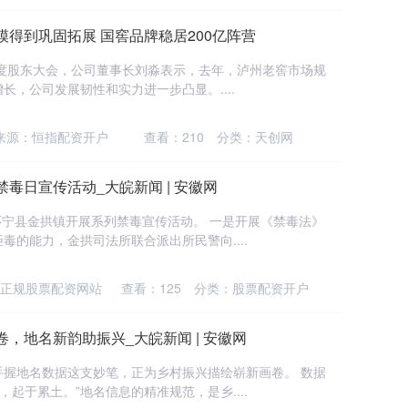
模得到巩固拓展 国窖品牌稳居200亿阵营
4年度股东大会，公司董事长刘淼表示，去年，泸州老窖市场规
，公司发展韧性和实力进一步凸显。....
来源：恒指配资开户
查看：
210
分类：
天创网
毒日宣传活动_大皖新闻 | 安徽网
，怀宁县金拱镇开展系列禁毒宣传活动。 一是开展《禁毒法》
的能力，金拱司法所联合派出所民警向....
正规股票配资网站
查看：
125
分类：
股票配资开户
，地名新韵助振兴_大皖新闻 | 安徽网
手握地名数据这支妙笔，正为乡村振兴描绘崭新画卷。 数据
，起于累土。”地名信息的精准规范，是乡....