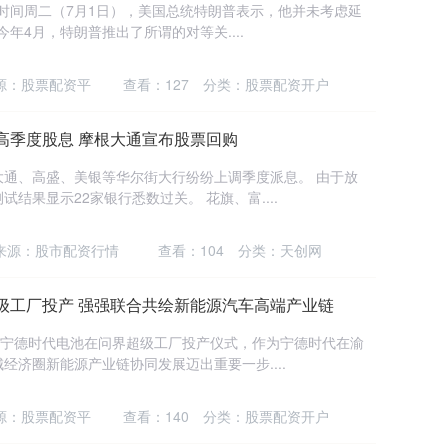
东时间周二（7月1日），美国总统特朗普表示，他并未考虑延
年4月，特朗普推出了所谓的对等关....
源：股票配资平
查看：
127
分类：
股票配资开户
高季度股息 摩根大通宣布股票回购
大通、高盛、美银等华尔街大行纷纷上调季度派息。 由于放
结果显示22家银行悉数过关。 花旗、富....
来源：股市配资行情
查看：
104
分类：
天创网
级工厂投产 强强联合共绘新能源汽车高端产业链
办宁德时代电池在问界超级工厂投产仪式，作为宁德时代在渝
济圈新能源产业链协同发展迈出重要一步....
源：股票配资平
查看：
140
分类：
股票配资开户