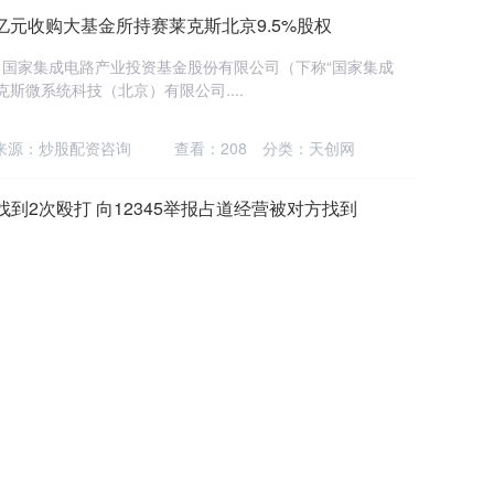
4亿元收购大基金所持赛莱克斯北京9.5%股权
公告，国家集成电路产业投资基金股份有限公司（下称“国家集成
斯微系统科技（北京）有限公司....
来源：炒股配资咨询
查看：
208
分类：
天创网
到2次殴打 向12345举报占道经营被对方找到
被占道经营，回收废旧品，他向12345反映了该情况。然
此后又多次找他，双方发生口角，还被对....
源：按天配资
查看：
158
分类：
股票配资开户
钟找到家长 火车站内的温暖接力
6岁女童不慎与家长走失。热心旅客发现后将其安全交给巡逻
女童交还给家长。 6月30日12时4....