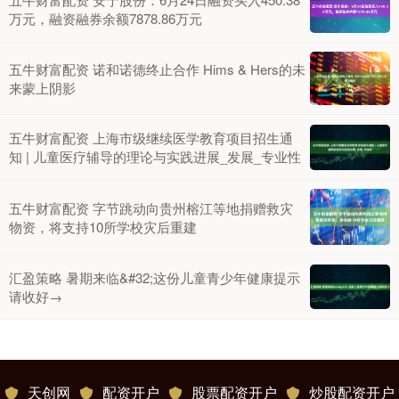
万元，融资融券余额7878.86万元
五牛财富配资 诺和诺德终止合作 Hims & Hers的未
来蒙上阴影
五牛财富配资 上海市级继续医学教育项目招生通
知 | 儿童医疗辅导的理论与实践进展_发展_专业性
五牛财富配资 字节跳动向贵州榕江等地捐赠救灾
物资，将支持10所学校灾后重建
汇盈策略 暑期来临&#32;这份儿童青少年健康提示
请收好→
天创网
配资开户
股票配资开户
炒股配资开户