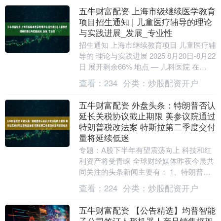
五牛财富配资 上海市级继续医学教育
项目招生通知 | 儿童医疗辅导的理论
与实践进展_发展_专业性
招生通知 上海市继续教育项目 儿童医疗辅
导的 理论与实践进展 2025 8月20日-8月22
日 展开剩余66% 地点 — 儿科医院 在
《"健康中国2030"规划....
查看：
234
分类：
炒股配资开户
五牛财富配资 外盘头条：特朗普否认
延长关税协议截止期限 美参议院通过
特朗普税改法案 特斯拉第二季度交付
量将延续低迷
专题：A股下半年有望震荡向上 科技和红
利资产将受青睐 全球财经媒体昨夜今晨共
同关注的头条新闻主要有： 1、特朗普否
认延长7月9日关税协议截止期限 威胁对日
查看：
224
分类：
炒股配资开户
本征收....
五牛财富配资 【公告精选】均普智能
子公司签订人形机器人产品销售框架