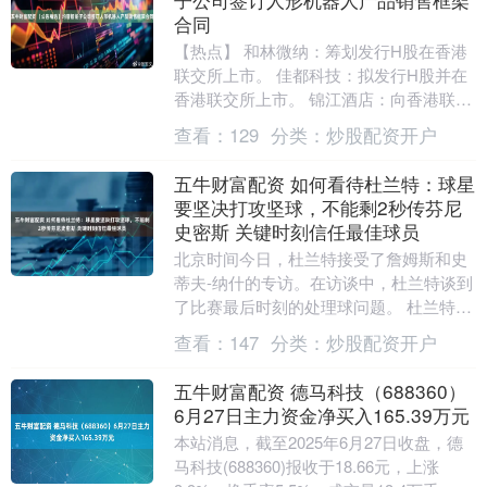
合同
【热点】 和林微纳：筹划发行H股在香港
联交所上市。 佳都科技：拟发行H股并在
香港联交所上市。 锦江酒店：向香港联交
所递交H股发行上市申请。 诺力股份：控
查看：
129
分类：
炒股配资开户
股子公司....
五牛财富配资 如何看待杜兰特：球星
要坚决打攻坚球，不能剩2秒传芬尼
史密斯 关键时刻信任最佳球员
北京时间今日，杜兰特接受了詹姆斯和史
蒂夫-纳什的专访。在访谈中，杜兰特谈到
了比赛最后时刻的处理球问题。 杜兰特表
示，在比赛还剩5到6秒时，应该把球传给
查看：
147
分类：
炒股配资开户
状态最好的....
五牛财富配资 德马科技（688360）
6月27日主力资金净买入165.39万元
本站消息，截至2025年6月27日收盘，德
马科技(688360)报收于18.66元，上涨