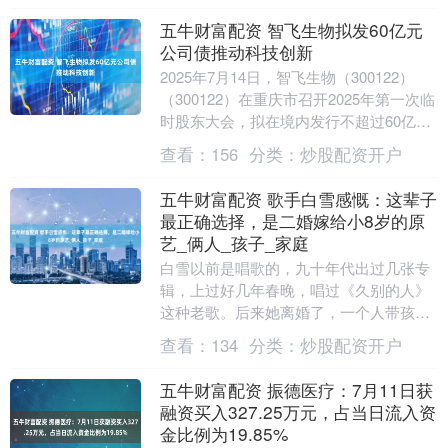
五牛财富配资 智飞生物拟发60亿元
公司债推动科技创新
2025年7月14日，智飞生物（300122）
（300122）在重庆市召开2025年第一次临
时股东大会，拟在境内发行不超过60亿元
（含）公司债，加速推动科技创新....
查看：
156
分类：
炒股配资开户
五牛财富配资 歌手白雪感慨：这辈子
最正确选择，是二婚嫁给小8岁的原
艺_俩人_孩子_家庭
白雪以前是唱歌的，九十年代出过几张专
辑，上过好几年春晚，唱过《久别的人》
这种老歌。后来她离婚了，一个人带孩
子，说自己不会再结婚。结果几年后她真
查看：
134
分类：
炒股配资开户
和比自己小八岁的原....
五牛财富配资 振德医疗：7月11日获
融资买入327.25万元，占当日流入资
金比例为19.85%