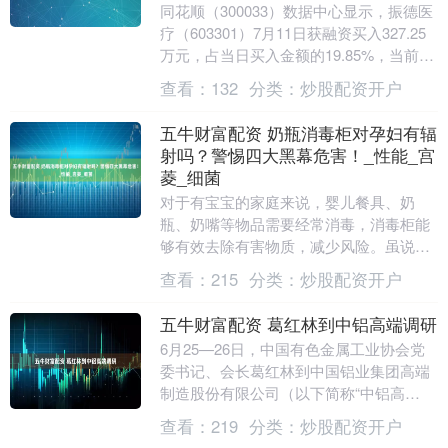
同花顺（300033）数据中心显示，振德医
疗（603301）7月11日获融资买入327.25
万元，占当日买入金额的19.85%，当前融
资余额4750.98万元，....
查看：
132
分类：
炒股配资开户
五牛财富配资 奶瓶消毒柜对孕妇有辐
射吗？警惕四大黑幕危害！_性能_宫
菱_细菌
对于有宝宝的家庭来说，婴儿餐具、奶
瓶、奶嘴等物品需要经常消毒，消毒柜能
够有效去除有害物质，减少风险。虽说传
统的高温蒸煮或水煮消毒方式、以及普通
查看：
215
分类：
炒股配资开户
的母婴消毒柜也能消....
五牛财富配资 葛红林到中铝高端调研
6月25—26日，中国有色金属工业协会党
委书记、会长葛红林到中国铝业集团高端
制造股份有限公司（以下简称“中铝高
端”）调研。中铝高端党委副书记、总经理
查看：
219
分类：
炒股配资开户
王建国陪同调....