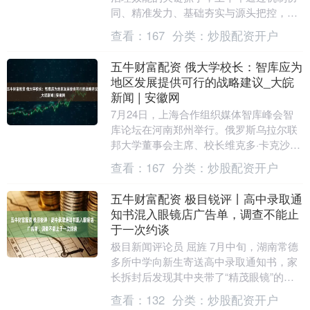
同、精准发力、基础夯实与源头把控，打
出一套高效务实的“组合拳”，显著提升了
查看：
167
分类：
炒股配资开户
安全环保治理....
五牛财富配资 俄大学校长：智库应为
地区发展提供可行的战略建议_大皖
新闻 | 安徽网
7月24日，上海合作组织媒体智库峰会智
库论坛在河南郑州举行。俄罗斯乌拉尔联
邦大学董事会主席、校长维克多·卡克沙罗
夫在开幕式致辞中指出，本次论坛为加强
查看：
167
分类：
炒股配资开户
对话合作注入....
五牛财富配资 极目锐评丨高中录取通
知书混入眼镜店广告单，调查不能止
于一次约谈
极目新闻评论员 屈旌 7月中旬，湖南常德
多所中学向新生寄送高中录取通知书，家
长拆封后发现其中夹带了“精茂眼镜”的广
告宣传单，家长问及广告宣传单为何会混
查看：
132
分类：
炒股配资开户
入录取通知....