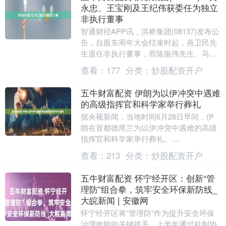
永忠、王宝刚及王纪伟获委任为独立
非执行董事
智通财经APP讯，洪桥集团(08137)发布公
告，自股东周年大会结束时起，燕卫民先
生退任非执行董事，而陈振伟先生、马刚
先生及夏峻先生各自退任独立非执行董
查看：
177
分类：
炒股配资开户
事。 黄....
五牛财富配资 伊朗为以伊冲突中遇难
的高级指挥官和科学家举行葬礼
据央视新闻，当地时间6月28日早间，伊
朗在首都德黑兰为以伊冲突中遇难的高级
指挥官和科学家举行葬礼。....
查看：
213
分类：
炒股配资开户
五牛财富配资 怀宁经开区：创新“管
理防”组合拳，筑牢安全环保新防线_
大皖新闻 | 安徽网
怀宁经开区将“管理防”作为提升安全环保
治理效能的关键抓手，上半年通过机制协