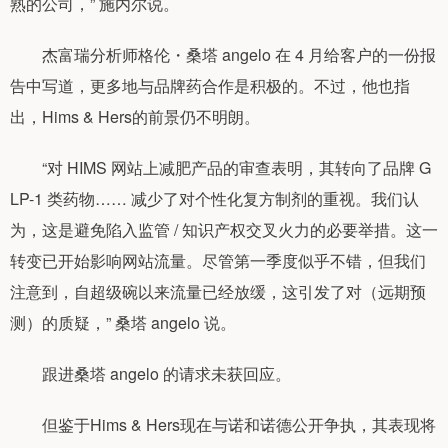
熟的公司，” 施内尔说。
杰富瑞分析师格伦・桑塔 angelo 在 4 月给客户的一份报
告中写道，更多地与品牌药合作是积极的。不过，他也指
出，Hims & Hers的前景仍不明朗。
“对 HIMS 网站上减肥产品的审查表明，其转向了品牌 G
LP-1 类药物…… 减少了对个性化复方制剂的重视。我们认
为，这是避免陷入监管 / 知识产权交叉火力的必要举措。这一
转变已开始影响网站流量。尽管第一季度似乎不错，但我们
注意到，自超级碗以来流量已经放缓，这引发了对（远期预
测）的质疑，” 桑塔 angelo 说。
跟进桑塔 angelo 的请求未获回应。
但鉴于Hims & Hers现在与诺和诺德公开争执，其表现将