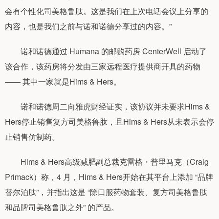
会有个性化司美格鲁肽。这是我们在上次电话会议上分享的
内容，也是我们之前与诺和诺德分享过的内容。”
诺和诺德通过 Humana 的邮购药房 CenterWell 启动了
该合作，该药房将分发由三家远程医疗提供商开具的药物
—— 其中一家就是Hims & Hers。
诺和诺德周二向雅虎财经证实，该协议并未要求Hims &
Hers停止销售复方司美格鲁肽，且Hims & Hers从未表示会停
止销售仿制药。
Hims & Hers高级减肥副总裁克雷格・普里马克（Craig
Primack）称，4 月，Hims & Hers开始在其平台上添加 “品牌
替尔泊肽”，并指出这是 “除口服药物套装、复方司美格鲁肽
和品牌司美格鲁肽之外” 的产品。