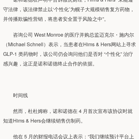
守法律，该法律禁止以‘个性化’为幌子大规模销售复方药物，
并传播欺骗性营销，将患者安全置于风险之中”。
咨询公司 West Monroe 的医疗并购总监迈克尔・施内尔
（Michael Schnell）表示，当患者在Hims & Hers网站上寻求
GLP-1 类药物时，该公司仍会询问他们是否对 “个性化” 治疗
感兴趣，这正是诺和诺德终止合作的依据。
时间线
然而，杜杜姆称，诺和诺德在 4 月首次宣布该协议时就
知道Hims & Hers会继续销售仿制药。
他在 5 月的财报电话会议上表示：“我们继续预计平台上