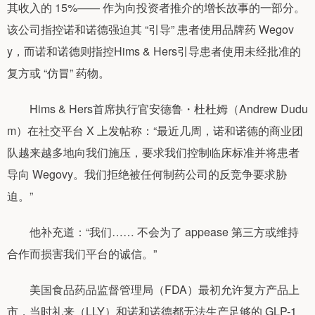
其收入的 15%—— 作为向投资者推介的增长故事的一部分。
该公司指控诺和诺德强迫其 “引导” 患者使用品牌药 Wegov
y，而诺和诺德则指控Hims & Hers引导患者使用未经批准的
复方或 “仿冒” 药物。
Hims & Hers首席执行官安德鲁・杜杜姆（Andrew Dudu
m）在社交平台 X 上发帖称：“最近几周，诺和诺德的商业团
队越来越多地向我们施压，要求我们控制临床标准并将患者
导向 Wegovy。我们拒绝被任何制药公司的反竞争要求胁
迫。”
他补充道：“我们…… 不会为了 appease 第三方或维持
合作而损害我们平台的诚信。”
美国食品药品监督管理局（FDA）最初允许复方产品上
市，当时礼来（LLY）和诺和诺德都无法生产足够的 GLP-1