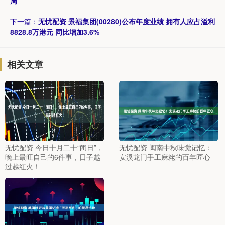
局
下一篇：
无忧配资 景福集团(00280)公布年度业绩 拥有人应占溢利
8828.8万港元 同比增加3.6%
相关文章
无忧配资 今日十月二十“闭日”，
无忧配资 闽南中秋味觉记忆：
晚上最旺自己的6件事，日子越
安溪龙门手工麻粩的百年匠心
过越红火！