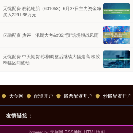
无忧配资 赛轮轮胎（601058）6月27日主力资金净
买入2291.66万元
亿融配资 热评丨汛期大考&#32;“预”筑堤坝战风雨
无忧配资 中天期货:棕榈调整后继续大幅走高 橡胶
窄幅区间波动
天创网
配资开户
股票配资开户
炒股配资开户
友情链接：
天创网
RSS地图
HTML地图
Powered by