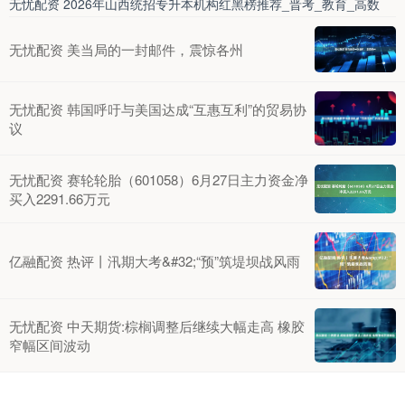
无忧配资 2026年山西统招专升本机构红黑榜推荐_晋考_教育_高数
无忧配资 美当局的一封邮件，震惊各州
无忧配资 韩国呼吁与美国达成“互惠互利”的贸易协
议
无忧配资 赛轮轮胎（601058）6月27日主力资金净
买入2291.66万元
亿融配资 热评丨汛期大考&#32;“预”筑堤坝战风雨
无忧配资 中天期货:棕榈调整后继续大幅走高 橡胶
窄幅区间波动