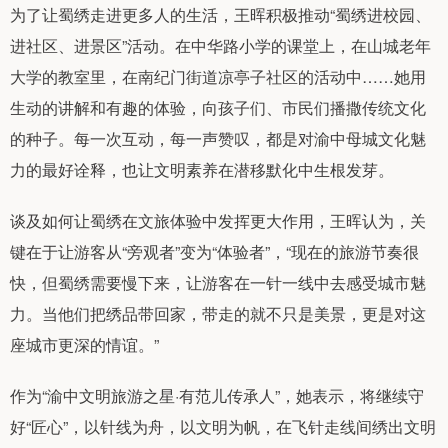
为了让蜀绣走进更多人的生活，王晖积极推动“蜀绣进校园、
进社区、进景区”活动。在中华路小学的课堂上，在山城老年
大学的教室里，在南纪门街道凉亭子社区的活动中……她用
生动的讲解和有趣的体验，向孩子们、市民们播撒传统文化
的种子。每一次互动，每一声赞叹，都是对渝中母城文化魅
力的最好诠释，也让文明素养在潜移默化中生根发芽。
谈及如何让蜀绣在文旅体验中发挥更大作用，王晖认为，关
键在于让游客从“旁观者”变为“体验者”，“现在的旅游节奏很
快，但蜀绣需要慢下来，让游客在一针一线中去感受城市魅
力。当他们把绣品带回家，带走的就不只是美景，更是对这
座城市更深的情谊。”
作为“渝中文明旅游之星·有范儿传承人”，她表示，将继续守
好“匠心”，以针线为舟，以文明为帆，在飞针走线间绣出文明