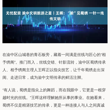
在渝中区山城巷的青石板旁，藏着一间满是丝线与匠心的“相
予绣阁”。推门而入，丝线交错、针影流转，渝中区蜀绣传承
人、相予绣阁主理人王晖正以指尖技艺，让千年蜀绣走出深
闺、走进日常，成为渝中文明传承的鲜活注脚。
“有人说，蜀绣是指尖上的舞蹈，而在我眼中，它更是一根穿
越时光的丝线。”王晖这样理解她所从事的事业。在她看来，
蜀绣不仅是精湛技艺的传承，更是一种连接人与人之间真诚