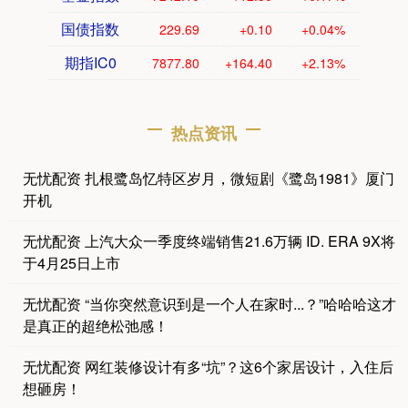
国债指数
229.69
+0.10
+0.04%
期指IC0
7877.80
+164.40
+2.13%
热点资讯
无忧配资 扎根鹭岛忆特区岁月，微短剧《鹭岛1981》厦门
开机
无忧配资 上汽大众一季度终端销售21.6万辆 ID. ERA 9X将
于4月25日上市
无忧配资 “当你突然意识到是一个人在家时...？”哈哈哈这才
是真正的超绝松弛感！
无忧配资 网红装修设计有多“坑”？这6个家居设计，入住后
想砸房！