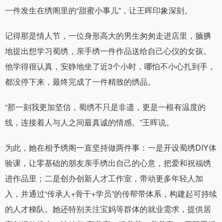
一件发生在绣阁里的“甜蜜小事儿”，让王晖印象深刻。
记得那是情人节，一位身形高大的男生匆匆走进店里，腼腆
地提出想学习蜀绣，亲手绣一件作品送给自己心仪的女孩。
他学得很认真，安静地坐了近3个小时，哪怕不小心扎到手，
都没停下来，最终完成了一件精致的绣品。
“那一刻我更加坚信，蜀绣不只是非遗，更是一根有温度的
线，连接着人与人之间最真诚的情感。”王晖说。
为此，她在相予绣阁一直坚持做两件事：一是开设蜀绣DIY体
验课，让零基础的朋友亲手绣出自己的心意，把爱和祝福绣
进作品里；二是创办创新人才工作室，带动更多年轻人加
入，并通过“传承人+骨干+学员”的传帮带体系，构建起可持续
的人才梯队。她还特别关注宝妈等群体的就业需求，提供居