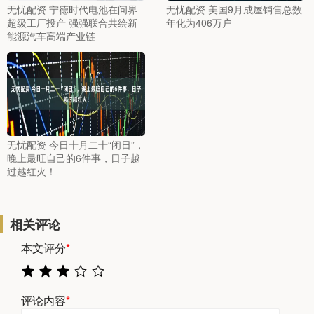
无忧配资 宁德时代电池在问界
无忧配资 美国9月成屋销售总数
超级工厂投产 强强联合共绘新
年化为406万户
能源汽车高端产业链
无忧配资 今日十月二十“闭日”，
晚上最旺自己的6件事，日子越
过越红火！
相关评论
本文评分
*
评论内容
*