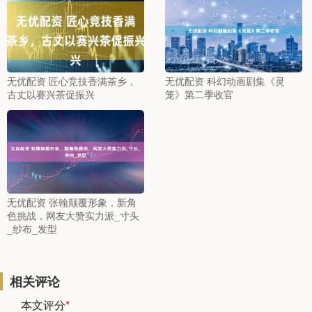
无优配资 匠心竞技香满茶乡，
无优配资 科幻动画剧集《灵
古丈以赛兴茶促振兴
笼》第二季收官
无优配资 张翰颠覆形象，新角
色挑战，网友大赞实力派_寸头
_纱布_发型
相关评论
本文评分
*