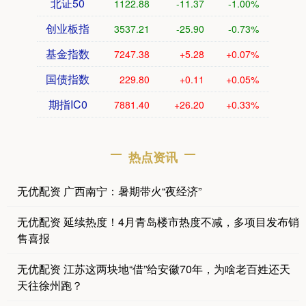
北证50
1122.88
-11.37
-1.00%
创业板指
3537.21
-25.90
-0.73%
基金指数
7247.38
+5.28
+0.07%
国债指数
229.80
+0.11
+0.05%
期指IC0
7881.40
+26.20
+0.33%
热点资讯
无优配资 广西南宁：暑期带火“夜经济”
无优配资 延续热度！4月青岛楼市热度不减，多项目发布销
售喜报
无优配资 江苏这两块地“借”给安徽70年，为啥老百姓还天
天往徐州跑？