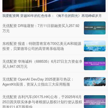
我爱配资网 穿越90年的红色传承：《掩不住的阳光》再现峥嵘岁月
无优配资 DR瑞晟智：7月11日获融资买入257.92
万元
东程配资 报道：特朗普将宣布700亿美元AI和能源
投资，贝莱德等公司的高管将亲临现场
无优配资 华海诚科（688535）6月27日主力资金净
买入847.05万元
无优配资 OpenAI DevDay 2025更新引热议：
AgentKit虽强，资深人士指出三大应用瓶颈
无优配资 吉利汽车(00175.HK)公布，于2025年6月
25日因关联实体参与者根据认股权计划行使认股权
而发行1.8万股股份