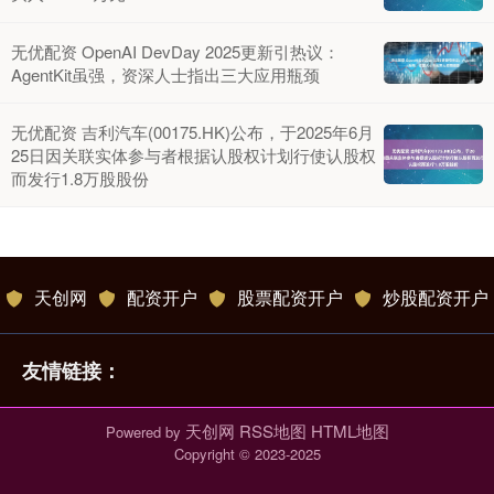
无优配资 OpenAI DevDay 2025更新引热议：
AgentKit虽强，资深人士指出三大应用瓶颈
无优配资 吉利汽车(00175.HK)公布，于2025年6月
25日因关联实体参与者根据认股权计划行使认股权
而发行1.8万股股份
天创网
配资开户
股票配资开户
炒股配资开户
友情链接：
天创网
RSS地图
HTML地图
Powered by
Copyright
© 2023-2025