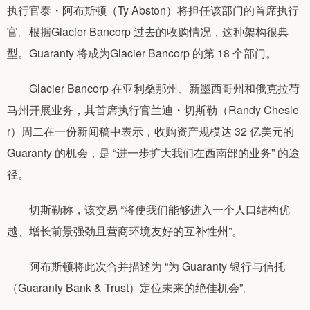
执行官泰・阿布斯顿（Ty Abston）将担任该部门的首席执行
官。根据Glacier Bancorp 过去的收购情况，这种架构很典
型。Guaranty 将成为Glacier Bancorp 的第 18 个部门。
Glacier Bancorp 在亚利桑那州、新墨西哥州和俄克拉荷
马州开展业务，其首席执行官兰迪・切斯勒（Randy Chesle
r）周二在一份新闻稿中表示，收购资产规模达 32 亿美元的
Guaranty 的机会，是 “进一步扩大我们在西南部的业务” 的途
径。
切斯勒称，该交易 “将使我们能够进入一个人口结构优
越、增长前景强劲且营商环境友好的互补性州”。
阿布斯顿将此次合并描述为 “为 Guaranty 银行与信托
（Guaranty Bank & Trust）定位未来的绝佳机会”。