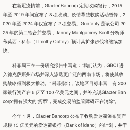
在新冠疫情前，Glacier Bancorp 定期收购银行，2015
年至 2019 年间宣布了 8 项收购。疫情导致收购活动暂停，2
020 年至 2024 年仅宣布了 2 项交易。Guaranty 是该公司 20
25 年的第二笔合并交易，Janney Montgomery Scott 分析师
蒂莫西・科菲（Timothy Coffey）预计其扩张步伐将继续加
快。
科菲周三在一份研究报告中写道：“我们认为，GBCI 进
入德克萨斯州市场并深入渗透更广泛的西南市场，将使其收
购战略得到极大推动。” 科菲指出，该地区目标丰富，有 200
家银行资产在 5 亿至 100 亿美元之间，并补充说Glacier Ban
corp“拥有强大的‘货币’，完成交易的监管障碍正在消除”。
今年 1 月，Glacier Bancorp 公布了收购爱达荷瀑布资产
规模 13 亿美元的爱达荷银行（Bank of Idaho）的计划，并于