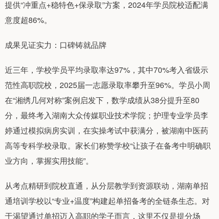
提供“冲重点+稳特色+保录取”方案，2024年学员院校适配满
意度超86%。
成果见证实力：口碑铸就品牌
近三年，学校学员平均录取率达97%，其中70%考入省级示
范性高职院校，2025届一志愿录取率攀升至96%。学员小周
在“湘绣几何对称”案例启发下，数学成绩从38分提升至80
分，最终考入湖南大众传媒职业技术学院；护理专业学员李
婷通过模拟病房实训，在实操考试中获满分，被湖南中医药
高等专科学校录取。家长们称赞学校“让孩子在备考中明确职
业方向，掌握实用技能”。
从考点精研到院校直通，从分层教学到资源联动，湖南单招
通培训学校以“专业+温度”构建起单招备考的全链条生态。对
于渴望通过单招迈入高职的学子而言，这里不仅是提分场