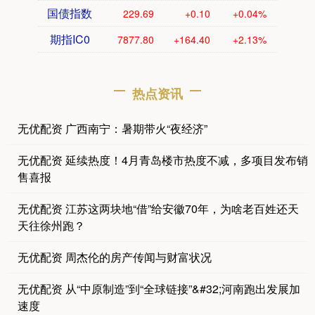
国债指数
229.69
+0.10
+0.04%
期指IC0
7877.80
+164.40
+2.13%
热点资讯
无优配资 广西南宁：暑期带火“夜经济”
无优配资 延续热度！4月青岛楼市热度不减，多项目发布销
售喜报
无优配资 江苏这两块地“借”给安徽70年，为啥老百姓还天
天往徐州跑？
无优配资 周杰伦的房产传闻与财富状况
无优配资 从“中原制造”到“全球链接”&#32;河南跑出发展加
速度