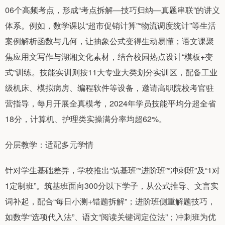
06个高频考点，形成“考点拆解—技巧归纳—真题串联”的讲义
体系。例如，数学课以“超市促销计算”“物流调度统计”等生活
案例解析函数与几何，让抽象公式变得生动易懂；语文课聚
焦应用文写作与湖湘文化素材，结合校园热点设计“模板+变
式”训练。技能实训则按11大专业大类划分实训区，配备工业
级机床、模拟病房、编程软件等设备，邀请高职院校考官驻
营指导，每月开展全真模考，2024年学员技能平均分超全省
18分，计算机、护理类实操满分率均超62%。
分层教学：适配多元学情
针对学生基础差异，学校推出“筑基班”“进阶班”“冲刺班”及“1对
1定制班”。筑基班面向300分以下学子，从公式推导、文言实
词补起，配合“每日小测+错题拆解”；进阶班侧重解题技巧，
如数学“选项代入法”、语文“阅读关键词定位法”；冲刺班为优