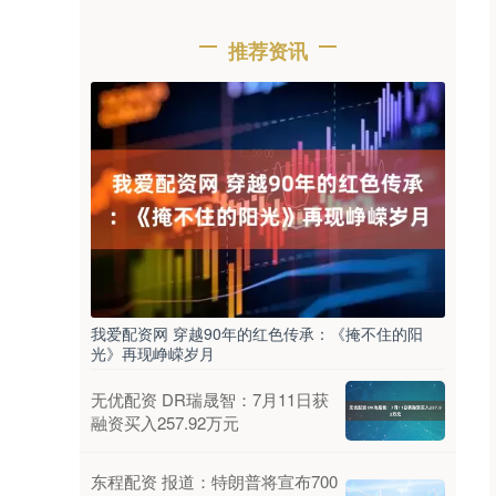
推荐资讯
我爱配资网 穿越90年的红色传承：《掩不住的阳
光》再现峥嵘岁月
无优配资 DR瑞晟智：7月11日获
融资买入257.92万元
东程配资 报道：特朗普将宣布700