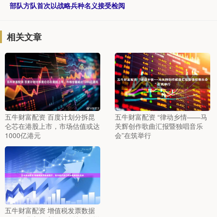
部队方队首次以战略兵种名义接受检阅
相关文章
五牛财富配资 百度计划分拆昆
五牛财富配资 “律动乡情——马
仑芯在港股上市，市场估值或达
关辉创作歌曲汇报暨独唱音乐
1000亿港元
会”在筑举行
五牛财富配资 增值税发票数据