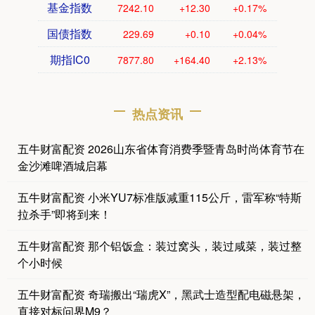
基金指数
7242.10
+12.30
+0.17%
国债指数
229.69
+0.10
+0.04%
期指IC0
7877.80
+164.40
+2.13%
热点资讯
五牛财富配资 2026山东省体育消费季暨青岛时尚体育节在
金沙滩啤酒城启幕
五牛财富配资 小米YU7标准版减重115公斤，雷军称“特斯
拉杀手”即将到来！
五牛财富配资 那个铝饭盒：装过窝头，装过咸菜，装过整
个小时候
五牛财富配资 奇瑞搬出“瑞虎X”，黑武士造型配电磁悬架，
直接对标问界M9？