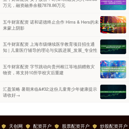
万元，融资融券余额7878.86万元
五牛财富配资 诺和诺德终止合作 Hims & Hers的未
来蒙上阴影
五牛财富配资 上海市级继续医学教育项目招生通
知 | 儿童医疗辅导的理论与实践进展_发展_专业性
五牛财富配资 字节跳动向贵州榕江等地捐赠救灾
物资，将支持10所学校灾后重建
汇盈策略 暑期来临&#32;这份儿童青少年健康提示
请收好→
天创网
配资开户
股票配资开户
炒股配资开户