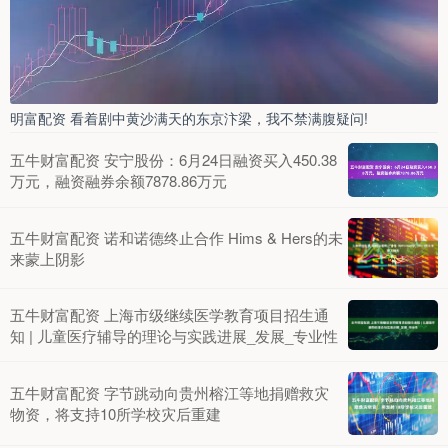
明富配资 看着剧中黄沙满天的东京汴梁，我不禁满腹疑问!
五牛财富配资 安宁股份：6月24日融资买入450.38
万元，融资融券余额7878.86万元
五牛财富配资 诺和诺德终止合作 Hims & Hers的未
来蒙上阴影
五牛财富配资 上海市级继续医学教育项目招生通
知 | 儿童医疗辅导的理论与实践进展_发展_专业性
五牛财富配资 字节跳动向贵州榕江等地捐赠救灾
物资，将支持10所学校灾后重建