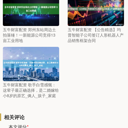
五牛财富配资 郑州东站周边土
五牛财富配资 【公告精选】均
拍落锤！一新能源公司竞得13
普智能子公司签订人形机器人产
亩工业用地
品销售框架合同
五牛财富配资 歌手白雪感慨：
这辈子最正确选择，是二婚嫁给
小8岁的原艺_俩人_孩子_家庭
相关评论
本文评分
*