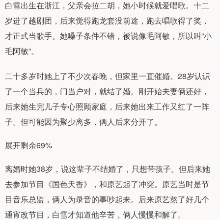
白雪出生在浙江，父亲会拉二胡，她小时候就爱唱歌。十二
岁进了越剧团，后来觉得跑龙套没前途，跑去唱歌得了奖，
才正式当歌手。她嗓子条件不错，被说像毛阿敏，所以叫“小
毛阿敏”。
二十多岁时她上了不少次春晚，但家里一直催婚。28岁认识
了一个当兵的，门当户对，就结了婚。刚开始夫妻俩还好，
后来她生完儿子专心照顾家庭，后来她出来工作又红了一阵
子。但可能因为聚少离多，俩人后来分开了。
展开剩余69%
离婚时她38岁，说这辈子不结婚了，只想带孩子。但后来她
去参加节目《国色天香》，和原艺起了冲突。原艺当时是节
目音乐总监，俩人为录音的事吵起来。后来原艺熬了好几个
通宵改节目，白雪才知道他辛苦，俩人慢慢和解了。