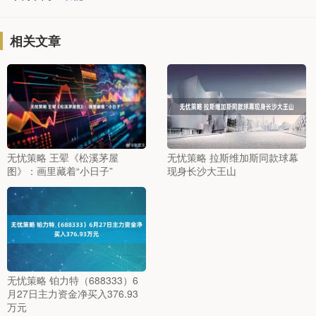
相关文章
无忧策略 王翚《松溪茅屋
无忧策略 拉斯维加斯同款球幕
图》：画里藏着“小日子”
现身长沙大王山
无忧策略 铂力特（688333）6
月27日主力资金净买入376.93
万元