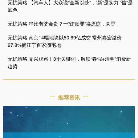
无忧策略 【汽车人】大众说“全新以赴”，“新”是实力 “信”是
底色
无忧策略 串比老婆金贵？一招“赎罪”换原谅，真香！
无忧策略 南京14幅地块以50.69亿成交 常州嘉宏溢价
27.8%摘江宁百家湖宅地
无忧策略 晶采观察丨3个关键词，解锁“春假+清明”消费新
趋势
推荐资讯