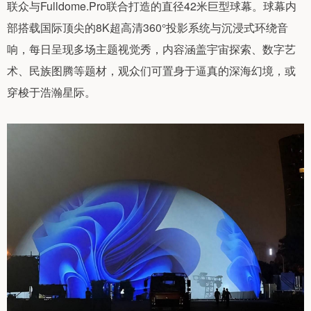
联众与Fulldome.Pro联合打造的直径42米巨型球幕。球幕内
部搭载国际顶尖的8K超高清360°投影系统与沉浸式环绕音
响，每日呈现多场主题视觉秀，内容涵盖宇宙探索、数字艺
术、民族图腾等题材，观众们可置身于逼真的深海幻境，或
穿梭于浩瀚星际。