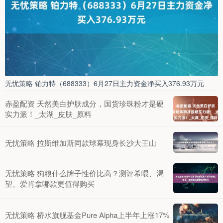
无忧策略 铂力特（688333）6月27日主力资金净买入376.93万元
赤盈配资 天然美白护肤成分，国货珍珠粉才是硬
实力派！_太湖_皮肤_原料
无忧策略 拉斯维加斯同款球幕现身长沙大王山
无忧策略 狗粮什么牌子性价比高？测评希喂、渴
望、爱肯拿哪款更值得购买
无忧策略 桥水旗舰基金Pure Alpha上半年上涨17%