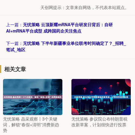
天创网提示：文章来自网络，不代表本站观点。
上一篇：
无忧策略 云顶新耀mRNA平台研发日背后：自研
AI+mRNA平台成型 成跨国药企关注焦点
下一篇：
无忧策略 下半年新疆事业单位联考时间确定了？_招聘_
笔试_地区
相关文章
无忧策略 晶采观察丨3个关键
无忧策略 参议院公布特朗普税
词，解锁“春假+清明”消费新趋
改新草案，计划很快进行投票
势