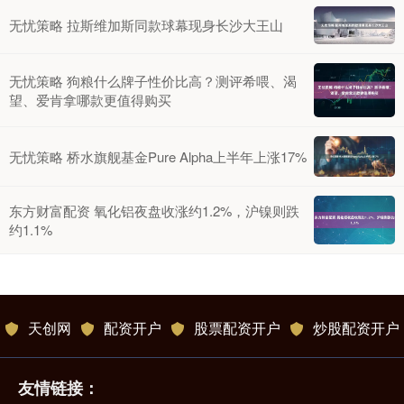
无忧策略 拉斯维加斯同款球幕现身长沙大王山
无忧策略 狗粮什么牌子性价比高？测评希喂、渴
望、爱肯拿哪款更值得购买
无忧策略 桥水旗舰基金Pure Alpha上半年上涨17%
东方财富配资 氧化铝夜盘收涨约1.2%，沪镍则跌
约1.1%
天创网
配资开户
股票配资开户
炒股配资开户
友情链接：