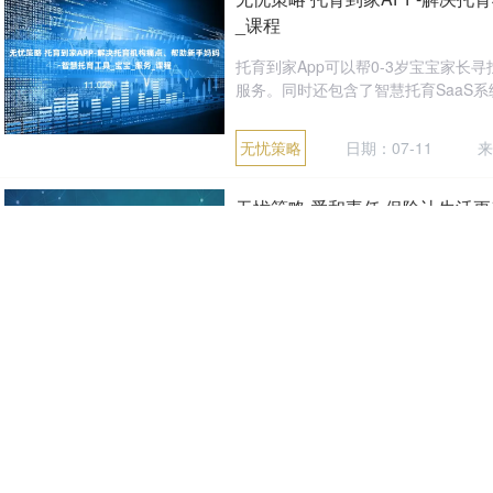
_课程
托育到家App可以帮0-3岁宝宝家
服务。同时还包含了智慧托育SaaS系
无忧策略
日期：07-11
来
无忧策略 爱和责任 保险让生活更美
动
专题：2025年7.8全国保险公众宣传日
公众宣传日”（以下简称“7.8”）到来之
无忧策略
日期：07-10
来
无忧策略 上市公司董事坠楼去
登录新浪财经APP 搜索【信披】查看
称“浙江建投”）日前公告称，集团职工董