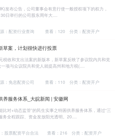
3.HK)发布公告，公司董事会有意行使一般授权项下的权力，
30日举行的公司股东周年大....
源：配资行业查询
查看：
120
分类：
配资开户
新草案，计划很快进行投票
美元税收和支出法案的新版本，新草案反映了参议院内共和党
项与众议院共和党人就提高州和地方税(....
源：免息配资公司
查看：
110
分类：
配资开户
养服务体系_大皖新闻 | 安徽网
能比对+动态监管”的民生实事之特困供养服务体系，通过“三
务全程跟踪、资金发放阳光透明。20....
：股票配资平台合法
查看：
216
分类：
配资开户