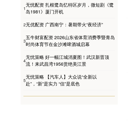
无忧配资 扎根鹭岛忆特区岁月，微短剧《鹭
1
岛1981》厦门开机
无优配资 广西南宁：暑期带火“夜经济”
2
五牛财富配资 2026山东省体育消费季暨青岛
3
时尚体育节在金沙滩啤酒城启幕
无忧策略 好一幅江城消夏图！武汉新晋顶
4
流！来武昌湾1956赏绝美江景
无忧策略 【汽车人】大众说“全新以
5
赴”，“新”是实力 “信”是底色