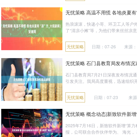
无忧策略 高温不用慌 各地炎夏有“
热浪滚滚，快递小哥、环卫工人等户
了“清凉小摊”等，为他们带来丝丝凉意。
无忧策略
日期：07-26
来源：
无忧策略 石门县教育局发布情况
石门县教育局7月21日深夜发布情况
引发关注。我局高度重视，迅速组织开展
无忧策略
日期：07-23
来源
无忧策略 概念动态|新致软件新增
2025年7月16日，新致软件新增“算
报，公司联合合作伙伴华为、 海光， 