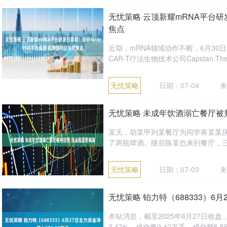
无忧策略 云顶新耀mRNA平台研
焦点
近期，mRNA领域动作不断，6月30
CAR-T疗法生物技术公司Capstan Therap
无忧策略
日期：07-04
来
无忧策略 未成年饮酒溺亡餐厅被
某天，胡某甲到某餐厅为同学蒋某某
了两瓶啤酒。随后陈某也来到餐厅，三人
无忧策略
日期：07-03
来
无忧策略 铂力特（688333）6月
本站消息，截至2025年6月27日收盘，铂
3.47%，成交量9.42万手，成交额5.55亿