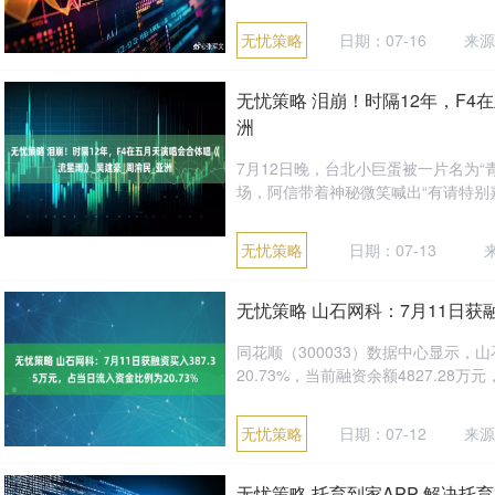
无忧策略
日期：07-16
来源
无忧策略 泪崩！时隔12年，F4
洲
7月12日晚，台北小巨蛋被一片名为“
场，阿信带着神秘微笑喊出“有请特别嘉
无忧策略
日期：07-13
无忧策略 山石网科：7月11日获融
同花顺（300033）数据中心显示，山
20.73%，当前融资余额4827.28万元，
无忧策略
日期：07-12
来源
无忧策略 托育到家APP-解决托