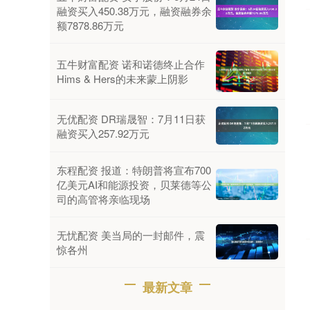
融资买入450.38万元，融资融券余
额7878.86万元
五牛财富配资 诺和诺德终止合作
Hims & Hers的未来蒙上阴影
无优配资 DR瑞晟智：7月11日获
融资买入257.92万元
东程配资 报道：特朗普将宣布700
亿美元AI和能源投资，贝莱德等公
司的高管将亲临现场
无忧配资 美当局的一封邮件，震
惊各州
最新文章