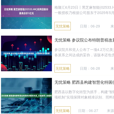
格隆汇6月23日丨黑芝麻智能(0253
一般授权乃根据公司股东于2025年5月
无忧策略
日期：06-29
来
无忧策略 参议院公布特朗普税改
参议院共和党人公布了一项4.2万亿
各派系之间达成的妥协，该版本还包含一
无忧策略
日期：06-28
来
无忧策略 肥西县构建智慧化特困供
肥西县以数字化转型为抓手，构建“智
项机制”实现保障对象精准识别、照料服
无忧策略
日期：06-27
来源