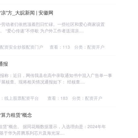
凉”方_大皖新闻 | 安徽网
外劳动者们依然顶着烈日忙碌。一些社区和爱心商家设置
 “爱心传递”不停歇 为户外工作者送清凉....
配资安全炒股配资门户
查看：
113
分类：
配资开户
通报
通报称：近日，网传我县在高中录取通知书中混入广告单一事
核查。现将相关情况通报如下： 经核查....
：线上股票配资平台
查看：
183
分类：
配资开户
“算力租赁”概念
力租赁”概念。 据同花顺数据显示，入选理由是：2024年年
基于华为昇腾系列芯片及海光深....