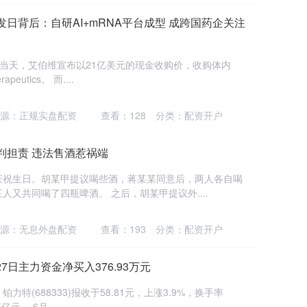
发日背后：自研AI+mRNA平台成型 成跨国药企关注
日当天，艾伯维宣布以21亿美元的现金收购价，收购体内
eutics。 而....
源：正规实盘配资
查看：
128
分类：
配资开户
判担责 违法售酒惹祸端
庆祝生日。胡某甲提议喝些酒，蒋某某同意后，两人各自喝
又共同喝了四瓶啤酒。 之后，胡某甲提议外....
源：无息外盘配资
查看：
193
分类：
配资开户
27日主力资金净买入376.93万元
力特(688333)报收于58.81元，上涨3.9%，换手率
元。 6月....