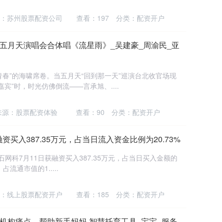
：苏州股票配资公司
查看：
197
分类：
配资开户
在五月天演唱会合体唱《流星雨》_吴建豪_周渝民_亚
青春”的海啸席卷。当五月天“回到那一天”巡演台北收官场现
宾”时，时光仿佛倒流——言承旭、....
来源：股票配资体验
查看：
90
分类：
配资开户
资买入387.35万元，占当日流入资金比例为20.73%
石网科7月11日获融资买入387.35万元，占当日买入金额的
占流通市值的1.....
：线上股票配资开户
查看：
185
分类：
配资开户
育机构痛点、帮助新手妈妈-智慧托育工具_宝宝_服务