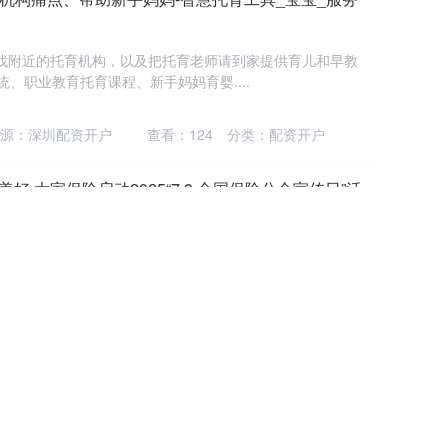
长寻找附近的托育机构，以及把托育老师请到家提供育儿和早教
统、职业教育托育课程、新手妈妈育婴....
源：深圳配资开户
查看：
124
分类：
配资开户
好 大家保险启动2025“7.8 全国保险公众宣传日”活
——中国保险行业协会 x 新浪财经 在第13个“7.8 全国保险
际，大家保险集团....
源：股票配资炒股
查看：
150
分类：
配资开户
世？浙江建投回应：请以官方渠道为准
更多考评等级 7月8日，江省建设投资集团股份有限公司（下
事沈康明于近日不幸去世，年仅5....