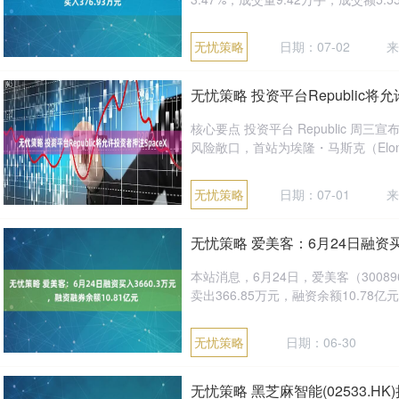
无忧策略
日期：07-02
来
无忧策略 投资平台Republic将允
核心要点 投资平台 Republic 
风险敞口，首站为埃隆・马斯克（Elon M
无忧策略
日期：07-01
来
无忧策略 爱美客：6月24日融资买入
本站消息，6月24日，爱美客（30089
卖出366.85万元，融资余额10.78亿元，
无忧策略
日期：06-30
无忧策略 黑芝麻智能(02533.H