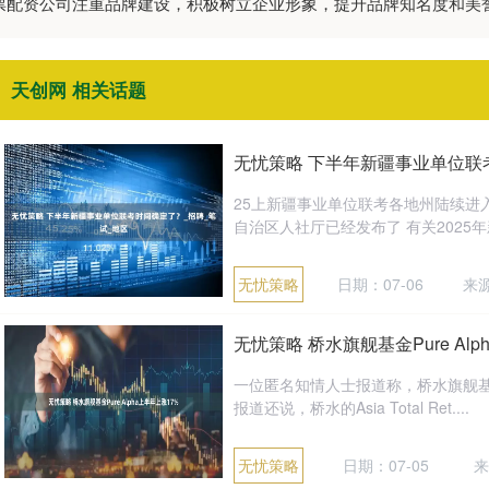
股票配资公司注重品牌建设，积极树立企业形象，提升品牌知名度和
天创网 相关话题
无忧策略 下半年新疆事业单位联
25上新疆事业单位联考各地州陆续进
自治区人社厅已经发布了 有关2025年新
无忧策略
日期：07-06
来
无忧策略 桥水旗舰基金Pure Alp
一位匿名知情人士报道称，桥水旗舰基金Pure
报道还说，桥水的Asia Total Ret....
无忧策略
日期：07-05
来