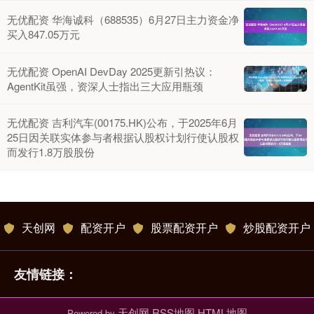
无优配资 华海诚科（688535）6月27日主力资金净
买入847.05万元
无优配资 OpenAI DevDay 2025更新引热议：
AgentKit虽强，资深人士指出三大应用瓶颈
无优配资 吉利汽车(00175.HK)公布，于2025年6月
25日因关联实体参与者根据认股权计划行使认股权
而发行1.8万股股份
天创网
配资开户
股票配资开户
炒股配资开户
友情链接：
天创网
RSS地图
HTML地图
Powered by