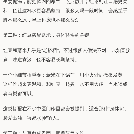
生姜偏温，能把体内的寒气一点点散开；红枣则让口感更柔
和，也让这杯水更容易坚持。很多人喝一段时间，会感觉手
脚不那么冰，早上起床也不那么费劲。
第二种：红豆搭配薏米，身体轻快的关键
红豆和薏米几乎是“老搭档”。不过很多人做法不对，比如直接
煮，味道寡淡，也不容易长期坚持。
一个小细节很重要：薏米在下锅前，用小火炒到微微发黄，
这样吃起来更温和。和红豆一起煮，水不用太多，当水喝或
者当粥都可以。
这类搭配在不少中医门诊里都会被提到，适合那种“身体沉、
脸爱出油、容易水肿”的人。
第三种：艾草做成青团，顺着节气来吃