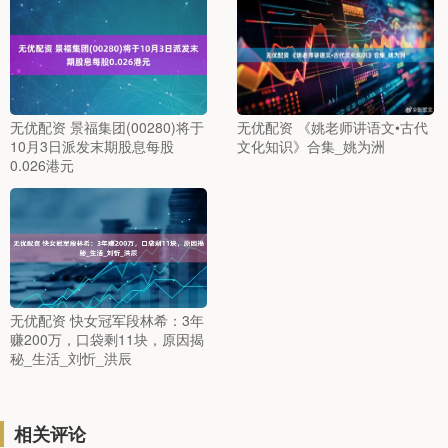
无优配资 景福集团(00280)将于
无优配资 《姚老师讲语文•古代
10月3日派发末期股息每股
文化知识》合集_姚为洲
0.026港元
无优配资 快女冠军段林希：3年
赚200万，口袋剩11块，原因揭
秘_生活_刘忻_洪辰
相关评论