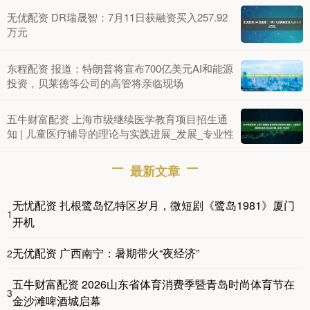
无优配资 DR瑞晟智：7月11日获融资买入257.92
万元
东程配资 报道：特朗普将宣布700亿美元AI和能源
投资，贝莱德等公司的高管将亲临现场
五牛财富配资 上海市级继续医学教育项目招生通
知 | 儿童医疗辅导的理论与实践进展_发展_专业性
最新文章
无忧配资 扎根鹭岛忆特区岁月，微短剧《鹭岛1981》厦门
1
开机
无优配资 广西南宁：暑期带火“夜经济”
2
五牛财富配资 2026山东省体育消费季暨青岛时尚体育节在
3
金沙滩啤酒城启幕