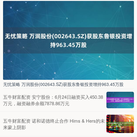
无忧策略 万润股份(002643.SZ)获股东鲁银投资增持963.45万股
五牛财富配资 安宁股份：6月24日融资买入450.38
万元，融资融券余额7878.86万元
五牛财富配资 诺和诺德终止合作 Hims & Hers的未
来蒙上阴影