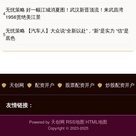
无忧策略 好一幅江城消夏图！武汉新晋顶流！来武昌湾
4
1956赏绝美江景
无忧策略 【汽车人】大众说“全新以赴”，“新”是实力 “信”是
5
底色
天创网
配资开户
股票配资开户
炒股配资开户
友情链接：
天创网
RSS地图
HTML地图
Powered by
Copyright
© 2023-2025