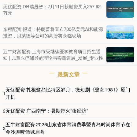
无优配资 DR瑞晟智：7月11日获融资买入257.92
万元
东程配资 报道：特朗普将宣布700亿美元AI和能源
投资，贝莱德等公司的高管将亲临现场
五牛财富配资 上海市级继续医学教育项目招生通
知 | 儿童医疗辅导的理论与实践进展_发展_专业性
最新文章
无忧配资 扎根鹭岛忆特区岁月，微短剧《鹭岛1981》厦门
1
开机
无优配资 广西南宁：暑期带火“夜经济”
2
五牛财富配资 2026山东省体育消费季暨青岛时尚体育节在
3
金沙滩啤酒城启幕