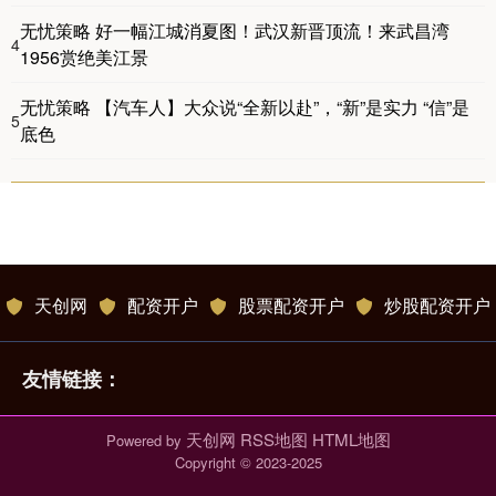
无忧策略 好一幅江城消夏图！武汉新晋顶流！来武昌湾
4
1956赏绝美江景
无忧策略 【汽车人】大众说“全新以赴”，“新”是实力 “信”是
5
底色
天创网
配资开户
股票配资开户
炒股配资开户
友情链接：
天创网
RSS地图
HTML地图
Powered by
Copyright
© 2023-2025