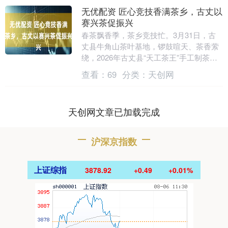
无优配资 匠心竞技香满茶乡，古丈以
赛兴茶促振兴
春茶飘香季，茶乡竞技忙。3月31日，古
丈县牛角山茶叶基地，锣鼓喧天、茶香萦
绕，2026年古丈县“天工茶王”手工制茶评
比、“采青圣手”古丈茶工手工采茶技能评
查看：
69
分类：
天创网
比暨春....
天创网文章已加载完成
沪深京指数
上证综指
3878.92
+0.49
+0.01%