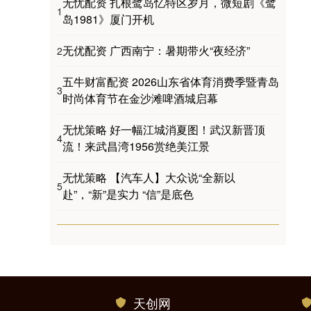
无忧配资 扎根鹭岛忆特区岁月，微短剧《鹭
1
岛1981》厦门开机
无优配资 广西南宁：暑期带火“夜经济”
2
五牛财富配资 2026山东省体育消费季暨青岛
3
时尚体育节在金沙滩啤酒城启幕
无忧策略 好一幅江城消夏图！武汉新晋顶
4
流！来武昌湾1956赏绝美江景
无忧策略 【汽车人】大众说“全新以
5
赴”，“新”是实力 “信”是底色
天创网