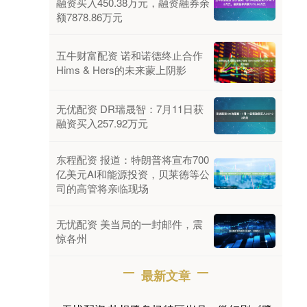
融资买入450.38万元，融资融券余
额7878.86万元
五牛财富配资 诺和诺德终止合作
Hims & Hers的未来蒙上阴影
无优配资 DR瑞晟智：7月11日获
融资买入257.92万元
东程配资 报道：特朗普将宣布700
亿美元AI和能源投资，贝莱德等公
司的高管将亲临现场
无忧配资 美当局的一封邮件，震
惊各州
最新文章