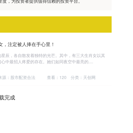
美誉度，为投资者提供值得信赖的投资平台。
女，注定被人捧在手心里！
的星辰，各自散发着独特的光芒。其中，有三大生肖女以其
心中最招人疼爱的存在。她们如同夜空中最亮的....
来源：股市配资合法
查看：
120
分类：
天创网
载完成