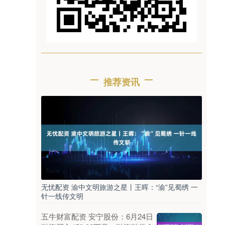
推荐资讯
无忧配资 渝中文明旅游之星丨王晖：“渝”见蜀绣 一
针一线传文明
五牛财富配资 安宁股份：6月24日