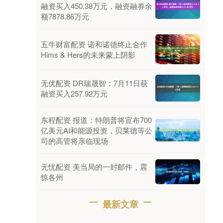
融资买入450.38万元，融资融券余
额7878.86万元
五牛财富配资 诺和诺德终止合作
Hims & Hers的未来蒙上阴影
无优配资 DR瑞晟智：7月11日获
融资买入257.92万元
东程配资 报道：特朗普将宣布700
亿美元AI和能源投资，贝莱德等公
司的高管将亲临现场
无忧配资 美当局的一封邮件，震
惊各州
最新文章