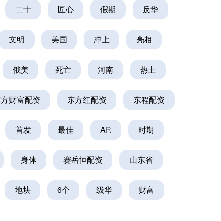
二十
匠心
假期
反华
文明
美国
冲上
亮相
俄美
死亡
河南
热土
东方财富配资
东方红配资
东程配资
首发
最佳
AR
时期
身体
赛岳恒配资
山东省
地块
6个
级华
财富