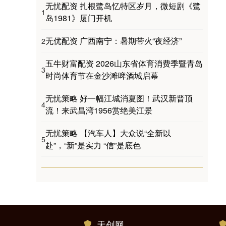
无忧配资 扎根鹭岛忆特区岁月，微短剧《鹭
1
岛1981》厦门开机
无优配资 广西南宁：暑期带火“夜经济”
2
五牛财富配资 2026山东省体育消费季暨青岛
3
时尚体育节在金沙滩啤酒城启幕
无忧策略 好一幅江城消夏图！武汉新晋顶
4
流！来武昌湾1956赏绝美江景
无忧策略 【汽车人】大众说“全新以
5
赴”，“新”是实力 “信”是底色
天创网