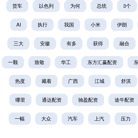
货车
以色列
为何
总统
3个
AI
执行
我国
小米
伊朗
三大
安徽
有多
获得
融合
一颗
致敬
华工
东方汇赢配资
热度
藏着
广西
江城
舒淇
哪里
通达配资
驰盈配资
途牛配资
一幅
大众
汽车
上汽
压力